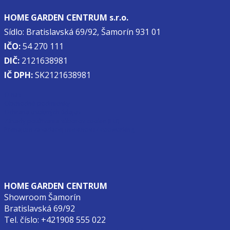
HOME GARDEN CENTRUM s.r.o.
Sídlo: Bratislavská 69/92, Šamorín 931 01
IČO:
54 270 111
DIČ:
2121638981
IČ DPH:
SK2121638981
O nás
Obchodné podmienky
Ochrana osobných údajov
Zásady používania súborov cookie (EÚ)
Prenájom zasadacej miestnosti / cooworking
HOME GARDEN CENTRUM
Showroom Šamorín
Bratislavská 69/92
Tel. číslo: +421908 555 022