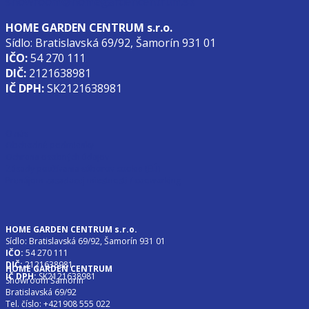
showroom@homegardencentrum.sk
HOME GARDEN CENTRUM s.r.o.
Sídlo: Bratislavská 69/92, Šamorín 931 01
IČO:
54 270 111
DIČ:
2121638981
IČ DPH:
SK2121638981
O nás
Obchodné podmienky
Ochrana osobných údajov
Zásady používania súborov cookie (EÚ)
Prenájom zasadacej miestnosti / cooworking
HOME GARDEN CENTRUM s.r.o.
Sídlo: Bratislavská 69/92, Šamorín 931 01
IČO:
54 270 111
DIČ:
2121638981
HOME GARDEN CENTRUM
IČ DPH:
SK2121638981
Showroom Šamorín
Bratislavská 69/92
Tel. číslo: +421908 555 022