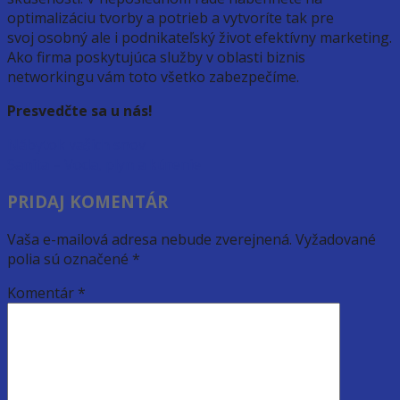
optimalizáciu tvorby a potrieb a vytvoríte tak pre
svoj osobný ale i podnikateľský život efektívny marketing.
Ako firma poskytujúca služby v oblasti biznis
networkingu vám toto všetko zabezpečíme.
Presvedčte sa u nás!
Nábytok vašich snov
Sanita – Voda, plyn a kúrenie
PRIDAJ KOMENTÁR
Vaša e-mailová adresa nebude zverejnená.
Vyžadované
polia sú označené
*
Komentár
*