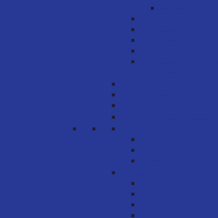
SAN MARCO
BÚRACIE PRÁCE
ELEKTROINŠTALÁCIA
PLASTOVÉ OKNÁ A DVERE
DREVO-HLINÍKOVÉ OKNÁ A DV
KLIMATIZÁCIA, TEPELNÉ ČERP
A REKUPERÁCIA
SAUNY NA MIERU
MODULOVÉ DOMY
VEĽKOFORMÁTOVÉ GRESOVÉ OBKLA
ALTÁNKY, PRÍSTREŠKY, PERGOLY
EXTERIÉROVÉ PRÁCE
BÚRACIE PRÁCE
FASÁDY
SAN MARCO EXTERIÉR
ZÁMKOVÁ DLAŽBA
KLASIK
NATULINE
RUSTIK
TRENDY