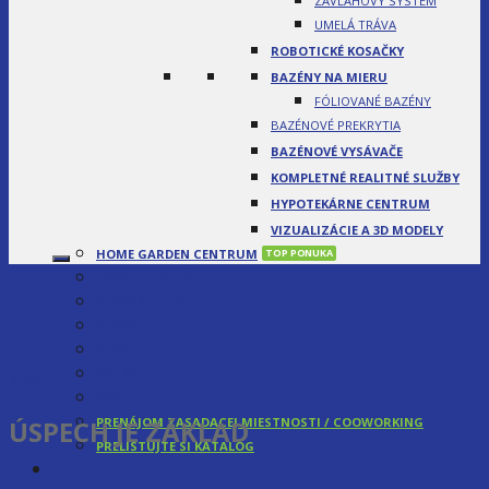
ZÁVLAHOVÝ SYSTÉM
UMELÁ TRÁVA
ROBOTICKÉ KOSAČKY
BAZÉNY NA MIERU
FÓLIOVANÉ BAZÉNY
BAZÉNOVÉ PREKRYTIA
BAZÉNOVÉ VYSÁVAČE
KOMPLETNÉ REALITNÉ SLUŽBY
HYPOTEKÁRNE CENTRUM
VIZUALIZÁCIE A 3D MODELY
HOME GARDEN CENTRUM
DOMY NA KĽUČ
REKONŠTRUKCIE
O NÁS
BLOG
GALÉRIA
BLOG
KONTAKT
ÚSPECH JE ZÁKLAD
PRENÁJOM ZASADACEJ MIESTNOSTI / COOWORKING
PRELISTUJTE SI KATALÓG