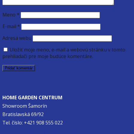
Meno
*
E-mail
*
Adresa webu
Uložiť moje meno, e-mail a webovú stránku v tomto
prehliadači pre moje budúce komentáre.
HOME GARDEN CENTRUM
Showroom Šamorín
Bratislavská 69/92
Tel. číslo: +421 908 555 022
showroom@homegardencentrum.sk