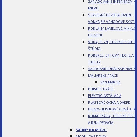
ZARIAĎOVANIE INTERIÉROV N
MIERU
STAVEBNÉ PUZDRA, DVERE,
VONKAJŠIE VCHODOVÉ SYST
PODLAHY LAMELOVÉ, VINYLO
DREVENÉ
VODA, PLYN, KÚRENIE / KÚPE
ŠTÚDIO
KOBERCE, BYTOVÝ TEXTIL A
TAPETY
SADROKARTONÁRSKE PRÁCE
MALIARSKE PRÁCE
SAN MARCO
BÚRACIE PRÁCE
ELEKTROINŠTALÁCIA
PLASTOVÉ OKNÁ A DVERE
DREVO-HLINÍKOVÉ OKNÁ A DV
KLIMATIZÁCIA, TEPELNÉ ČERP
A REKUPERÁCIA
SAUNY NA MIERU
MODULOVÉ DOMY