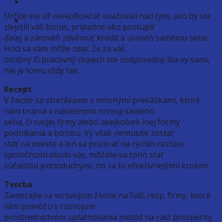
Určite ste už niekoľkokrát uvažovali nad tým, ako by ste
zlepšili váš biznis, prípadne ako postúpiť
ďalej a zároveň zdvihnúť kredit a úroveň samému sebe.
Hoci sa vám môže zdať, že za váš
osobný či pracovný úspech ste zodpovedný iba vy sami,
nie je tomu vždy tak.
Recept
V živote sa stretávame s mnohými prekážkami, ktoré
nám bránia v následnom rozvoji samého
seba, či svojej firmy alebo akejkoľvek inej formy
podnikania a biznisu. Vy však nemusíte zostať
stáť na mieste a len sa prizerať na rýchlo rastúce
spoločnosti okolo vás, môžete sa toho stať
súčasťou jednoduchými, no za to efektívnejšími krokmi.
Tvorba
Zamerajte sa vo svojom živote na ľudí, resp. firmy, ktoré
vám pomôžu s rozvojom
prostredníctvom uplatňovania metód na rast prosperity