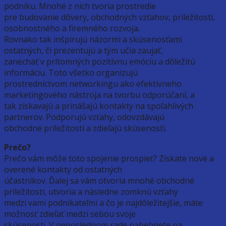
podniku. Mnohé z nich tvoria prostredie
pre budovanie dôvery, obchodných vzťahov, príležitostí,
osobnostného a firemného rozvoja.
Rovnako tak inšpirujú názormi a skúsenosťami
ostatných, či prezentujú a tým učia zaujať,
zanechať v prítomných pozitívnu emóciu a dôležitú
informáciu. Toto všetko organizujú
prostredníctvom networkingu ako efektívneho
marketingového nástroja na tvorbu odporúčaní, a
tak získavajú a prinášajú kontakty na spoľahlivých
partnerov. Podporujú vzťahy, odovzdávajú
obchodné príležitosti a zdieľajú skúsenosti.
Prečo?
Prečo vám môže toto spojenie prospieť? Získate nové a
overené kontakty od ostatných
účastníkov. Ďalej sa vám otvoria mnohé obchodné
príležitosti, utvoria a následne zomknú vzťahy
medzi vami podnikateľmi a čo je najdôležitejšie, máte
možnosť zdieľať medzi sebou svoje
skúsenosti. V neposlednom rade nabehnete na