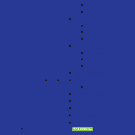
PALISÁDY
OSTATNÉ PLOCHY
PLOTY
DIZAJNOVÉ OPLOTENIA
BETÓNOVÉ PLOTY
PLOTOVÉ SYSTÉMY
ZÁHRADY NA KĽÚČ
ZÁHRADNÉ DOMČEKY
ZÁVLAHOVÝ SYSTÉM
UMELÁ TRÁVA
ROBOTICKÉ KOSAČKY
BAZÉNY NA MIERU
FÓLIOVANÉ BAZÉNY
BAZÉNOVÉ PREKRYTIA
BAZÉNOVÉ VYSÁVAČE
KOMPLETNÉ REALITNÉ SLUŽBY
HYPOTEKÁRNE CENTRUM
VIZUALIZÁCIE A 3D MODELY
HOME GARDEN CENTRUM