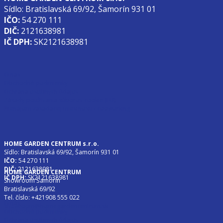
Sídlo: Bratislavská 69/92, Šamorín 931 01
IČO:
54 270 111
DIČ:
2121638981
IČ DPH:
SK2121638981
O nás
Obchodné podmienky
Ochrana osobných údajov
Zásady používania súborov cookie (EÚ)
Prenájom zasadacej miestnosti / cooworking
HOME GARDEN CENTRUM s.r.o.
Sídlo: Bratislavská 69/92, Šamorín 931 01
IČO:
54 270 111
DIČ:
2121638981
HOME GARDEN CENTRUM
IČ DPH:
SK2121638981
Showroom Šamorín
Bratislavská 69/92
Tel. číslo: +421908 555 022
O nás
showroom@homegardencentrum.sk
Obchodné podmienky
Ochrana osobných údajov