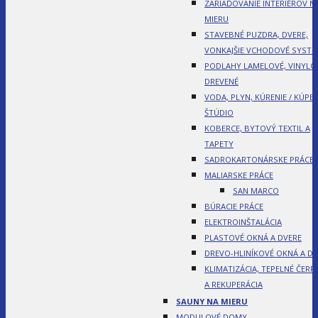
ZARIAĎOVANIE INTERIÉROV N
MIERU
STAVEBNÉ PUZDRA, DVERE,
VONKAJŠIE VCHODOVÉ SYST
PODLAHY LAMELOVÉ, VINYLO
DREVENÉ
VODA, PLYN, KÚRENIE / KÚPE
ŠTÚDIO
KOBERCE, BYTOVÝ TEXTIL A
TAPETY
SADROKARTONÁRSKE PRÁCE
MALIARSKE PRÁCE
SAN MARCO
BÚRACIE PRÁCE
ELEKTROINŠTALÁCIA
PLASTOVÉ OKNÁ A DVERE
DREVO-HLINÍKOVÉ OKNÁ A DV
KLIMATIZÁCIA, TEPELNÉ ČERP
A REKUPERÁCIA
SAUNY NA MIERU
MODULOVÉ DOMY