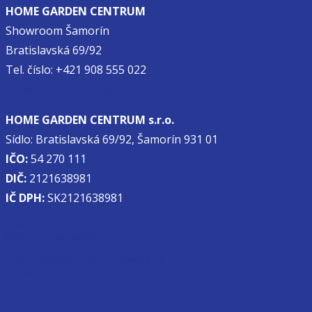
HOME GARDEN CENTRUM
Showroom Šamorín
Bratislavská 69/92
Tel. číslo: +421 908 555 022
showroom@homegardencentrum.sk
HOME GARDEN CENTRUM s.r.o.
Sídlo: Bratislavská 69/92, Šamorín 931 01
IČO:
54 270 111
DIČ:
2121638981
IČ DPH:
SK2121638981
O nás
Obchodné podmienky
Ochrana osobných údajov
Zásady používania súborov cookie (EÚ)
Prenájom zasadacej miestnosti / cooworking