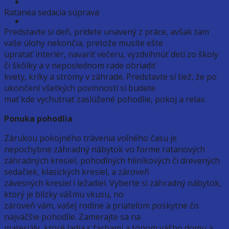
Ratanea sedacia súprava
Predstavte si deň, prídete unavený z práce, avšak tam
vaše úlohy nekončia, pretože musíte ešte
upratať interiér, navariť večeru, vyzdvihnúť deti zo školy
či škôlky a v neposlednom rade obriadiť
kvety, kríky a stromy v záhrade. Predstavte si tiež, že po
ukončení všetkých povinností si budete
mať kde vychutnať zaslúžené pohodlie, pokoj a relax.
Ponuka pohodlia
Zárukou pokojného trávenia voľného času je
nepochybne záhradný nábytok vo forme ratanových
záhradných kresiel, pohodlných hliníkových či drevených
sedačiek, klasických kresiel, a zároveň
závesných kresiel i ležadiel. Vyberte si záhradný nábytok,
ktorý je blízky vášmu vkusu, no
zároveň vám, vašej rodine a priateľom poskytne čo
najväčšie pohodlie. Zamerajte sa na
materiály, ktoré ladia s farbami a tónom vášho domu a