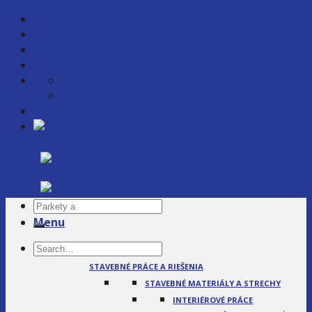
Skip
PRENÁJOM ZASADACEJ MIESTNOSTI / COWORKING
to
content
PRELISTUJTE SI KATALÓG
showroom@homegardencentrum.sk
+421908 555 022
Menu
SLUŽBY
STAVEBNÉ PRÁCE A RIEŠENIA
STAVEBNÉ MATERIÁLY A STRECHY
INTERIÉROVÉ PRÁCE