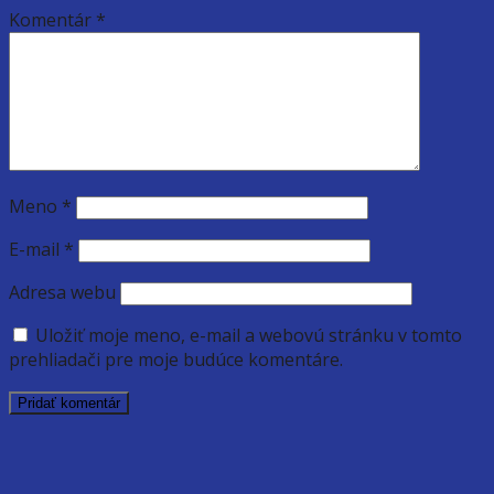
Komentár
*
Meno
*
E-mail
*
Adresa webu
Uložiť moje meno, e-mail a webovú stránku v tomto
prehliadači pre moje budúce komentáre.