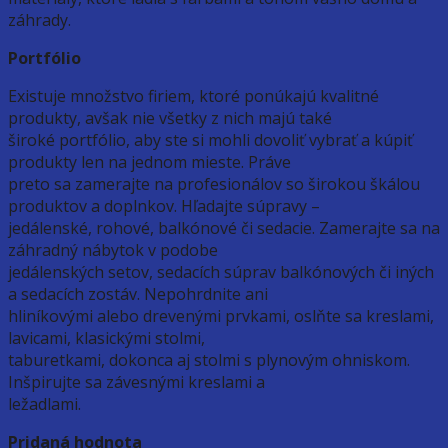
záhrady.
Portfólio
Existuje množstvo firiem, ktoré ponúkajú kvalitné
produkty, avšak nie všetky z nich majú také
široké portfólio, aby ste si mohli dovoliť vybrať a kúpiť
produkty len na jednom mieste. Práve
preto sa zamerajte na profesionálov so širokou škálou
produktov a doplnkov. Hľadajte súpravy –
jedálenské, rohové, balkónové či sedacie. Zamerajte sa na
záhradný nábytok v podobe
jedálenských setov, sedacích súprav balkónových či iných
a sedacích zostáv. Nepohrdnite ani
hliníkovými alebo drevenými prvkami, oslňte sa kreslami,
lavicami, klasickými stolmi,
taburetkami, dokonca aj stolmi s plynovým ohniskom.
Inšpirujte sa závesnými kreslami a
ležadlami.
Pridaná hodnota