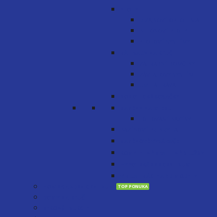
PLOTY
DIZAJNOVÉ OPLOTENIA
BETÓNOVÉ PLOTY
PLOTOVÉ SYSTÉMY
ZÁHRADY NA KĽÚČ
ZÁHRADNÉ DOMČEKY
ZÁVLAHOVÝ SYSTÉM
UMELÁ TRÁVA
ROBOTICKÉ KOSAČKY
BAZÉNY NA MIERU
FÓLIOVANÉ BAZÉNY
BAZÉNOVÉ PREKRYTIA
BAZÉNOVÉ VYSÁVAČE
KOMPLETNÉ REALITNÉ SLUŽBY
HYPOTEKÁRNE CENTRUM
VIZUALIZÁCIE A 3D MODELY
HOME GARDEN CENTRUM
DOMY NA KĽUČ
REKONŠTRUKCIE