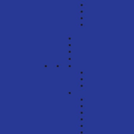
ELEKTROINŠTALÁCIA
PLASTOVÉ OKNÁ A DVERE
DREVO-HLINÍKOVÉ OKNÁ A DV
KLIMATIZÁCIA, TEPELNÉ ČERP
A REKUPERÁCIA
SAUNY NA MIERU
MODULOVÉ DOMY
VEĽKOFORMÁTOVÉ GRESOVÉ OBKLA
ALTÁNKY, PRÍSTREŠKY, PERGOLY
EXTERIÉROVÉ PRÁCE
BÚRACIE PRÁCE
FASÁDY
SAN MARCO EXTERIÉR
ZÁMKOVÁ DLAŽBA
KLASIK
NATULINE
RUSTIK
TRENDY
PALISÁDY
OSTATNÉ PLOCHY