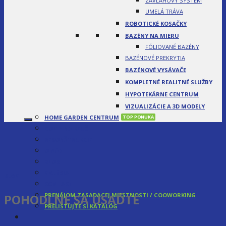
ZÁVLAHOVÝ SYSTÉM
UMELÁ TRÁVA
ROBOTICKÉ KOSAČKY
BAZÉNY NA MIERU
FÓLIOVANÉ BAZÉNY
BAZÉNOVÉ PREKRYTIA
BAZÉNOVÉ VYSÁVAČE
KOMPLETNÉ REALITNÉ SLUŽBY
HYPOTEKÁRNE CENTRUM
VIZUALIZÁCIE A 3D MODELY
HOME GARDEN CENTRUM
DOMY NA KĽUČ
REKONŠTRUKCIE
O NÁS
BLOG
GALÉRIA
BLOG
KONTAKT
POHODLNE SA USAĎTE
PRENÁJOM ZASADACEJ MIESTNOSTI / COOWORKING
PRELISTUJTE SI KATALÓG