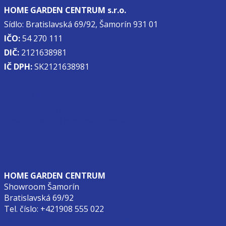
HOME GARDEN CENTRUM s.r.o.
Sídlo: Bratislavská 69/92, Šamorín 931 01
IČO:
54 270 111
DIČ:
2121638981
IČ DPH:
SK2121638981
O nás
Obchodné podmienky
Ochrana osobných údajov
Zásady používania súborov cookie (EÚ)
Prenájom zasadacej miestnosti / cooworking
HOME GARDEN CENTRUM
Showroom Šamorín
Bratislavská 69/92
Tel. číslo: +421908 555 022
showroom@homegardencentrum.sk