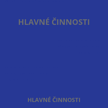
VŠETKÝCH SPOTREBIČOV DO DOMÁCNOSTI
HLAVNÉ ČINNOSTI
EXKLUZÍVNE DREVENÉ PODLAHY
VÝROBA HLINÍKOVÝCH PERGOL
DREVENÉ TERASY
DREVENÉ PERGOLY A ZIMNÉ ZÁHRADY
DREVENÉ ODVETRANÉ FASÁDY
TIENIACA TECHNIKA
HLAVNÉ ČINNOSTI