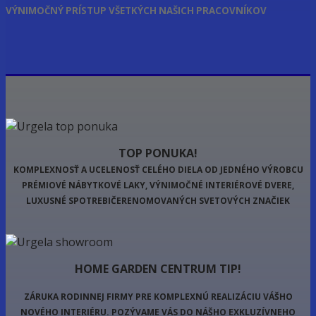
VÝNIMOČNÝ PRÍSTUP VŠETKÝCH NAŠICH PRACOVNÍKOV
TOP PONUKA!
KOMPLEXNOSŤ A UCELENOSŤ CELÉHO DIELA OD JEDNÉHO VÝROBCU
PRÉMIOVÉ NÁBYTKOVÉ LAKY, VÝNIMOČNÉ INTERIÉROVÉ DVERE,
LUXUSNÉ SPOTREBIČERENOMOVANÝCH SVETOVÝCH ZNAČIEK
HOME GARDEN CENTRUM TIP!
ZÁRUKA RODINNEJ FIRMY PRE KOMPLEXNÚ REALIZÁCIU VÁŠHO
NOVÉHO INTERIÉRU.
POZÝVAME VÁS DO NÁŠHO EXKLUZÍVNEHO