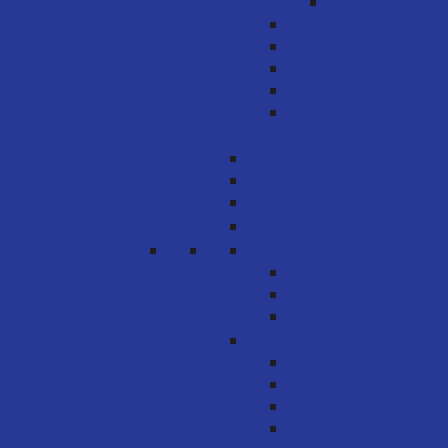
SAN MARCO
BÚRACIE PRÁCE
ELEKTROINŠTALÁCIA
PLASTOVÉ OKNÁ A DVERE
DREVO-HLINÍKOVÉ OKNÁ A DV
KLIMATIZÁCIA, TEPELNÉ ČERP
A REKUPERÁCIA
SAUNY NA MIERU
MODULOVÉ DOMY
VEĽKOFORMÁTOVÉ GRESOVÉ OBKLA
ALTÁNKY, PRÍSTREŠKY, PERGOLY
EXTERIÉROVÉ PRÁCE
BÚRACIE PRÁCE
FASÁDY
SAN MARCO EXTERIÉR
ZÁMKOVÁ DLAŽBA
KLASIK
NATULINE
RUSTIK
TRENDY