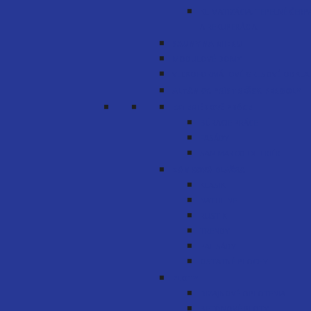
KLIMATIZÁCIA, TEPELNÉ ČERP
A REKUPERÁCIA
SAUNY NA MIERU
MODULOVÉ DOMY
VEĽKOFORMÁTOVÉ GRESOVÉ OBKLA
ALTÁNKY, PRÍSTREŠKY, PERGOLY
EXTERIÉROVÉ PRÁCE
BÚRACIE PRÁCE
FASÁDY
SAN MARCO EXTERIÉR
ZÁMKOVÁ DLAŽBA
KLASIK
NATULINE
RUSTIK
TRENDY
PALISÁDY
OSTATNÉ PLOCHY
PLOTY
DIZAJNOVÉ OPLOTENIA
BETÓNOVÉ PLOTY