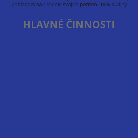
pohľadom na riešenie svojich potrieb. Individuálny
HLAVNÉ ČINNOSTI
KOMPLETNÉ ZARIAĎOVANIE INTERIÉROV NA MIERU
TECHNICKÉ PORADENSTVO K PRÍPRAVE PRIESTORU
OBHLIADKA A ZAMERANIE PRIESTORU
PRÍPRAVA DIZAJNOVÝCH GRAFICKÝCH VIZUALIZÁCIÍ – KOMPLETNÁ
TECHNICKÁ DOKUMENTÁCIA
MONTÁŽ NÁBYTKU DO CELÉHO INTERIÉRU NA MIERU AJ S DODANÍM