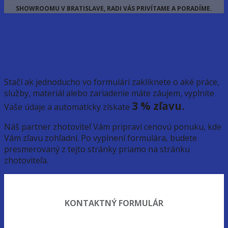
SHOWROOMU V BRATISLAVE, RADI VÁS PRIVÍTAME A PORADÍME.
3%
Stačí ak jednoducho vo formulári zakliknete o aké práce,
služby, materiál alebo zariadenie máte záujem, vyplníte
3 % zľavu.
Vaše údaje a automaticky získate
Náš partner zhotoviteľ Vám pripraví cenovú ponuku, kde
Vám zľavu zohľadní. Po vyplnení formulára, budete
presmerovaný z tejto stránky priamo na stránku
zhotoviteľa.
KONTAKTNÝ FORMULÁR