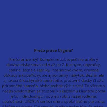
DREVENÉ PERGOLY A ZIMNÉ ZÁHRADY
DREVENÉ ODVETRANÉ FASÁDY
TIENIACA TECHNIKA
EXKLUZÍVNE DREVENÉ PODLAHY
VÝROBA HLINÍKOVÝCH PERGOL
DREVENÉ TERASY
Prečo práve Urgela?
Prečo práve my? Kompletne zabezpečíme ucelený
dodávateľský servis od A až po Z. Kuchyne, obývačky,
spálne, šatne a šatníky, interiérové dvere, drevené
obklady a kúpeľňový, ale aj solitérny nábytok. Bežné, ale
aj luxusné kuchynské spotrebiče, pracovné dosky či už z
prírodného kameňa, alebo technických zmesí. To všetko s
našim svedomitým prístupom ku každému klientovi podľa
jeho individuálnych potrieb robí z našej rodinnej
spoločnosti URGELA seriózneho a spoľahlivého partnera.
Možno sa pýtate čím sme iní. Možno práve tým, že názov