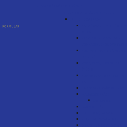
STAVEBNÉ PRÁCE A RIEŠENIA
STAVEBNÉ MATERIÁLY A STRECHY
INTERIÉROVÉ PRÁCE
ZARIAĎOVANIE INTERIÉROV N
FORMULÁR
MIERU
STAVEBNÉ PUZDRA, DVERE,
VONKAJŠIE VCHODOVÉ SYST
PODLAHY LAMELOVÉ, VINYLO
DREVENÉ
VODA, PLYN, KÚRENIE / KÚPE
ŠTÚDIO
KOBERCE, BYTOVÝ TEXTIL A
TAPETY
SADROKARTONÁRSKE PRÁCE
MALIARSKE PRÁCE
SAN MARCO
BÚRACIE PRÁCE
ELEKTROINŠTALÁCIA
PLASTOVÉ OKNÁ A DVERE
DREVO-HLINÍKOVÉ OKNÁ A DV