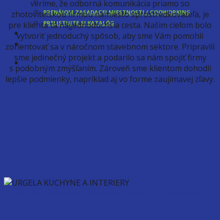
KONTAKT
veríme, že odborná komunikácia priamo so
PRENÁJOM ZASADACEJ MIESTNOSTI / COOWORKING
zhotoviteľskou firmou namiesto sprostredkovateľa, je
PRELISTUJTE SI KATALÓG
pre klienta tá najjednoduchšia cesta. Našim cieľom bolo
vytvoriť jednoduchý spôsob, aby sme Vám pomohli
zorientovať sa v náročnom stavebnom sektore. Pripravili
sme jedinečný projekt a podarilo sa nám spojiť firmy
s podobným zmýšľaním. Zároveň sme klientom dohodli
lepšie podmienky, napríklad aj vo forme zaujímavej zľavy.
Navštívte showroom v šamoríne
Navštívte showroom v
šamoríne