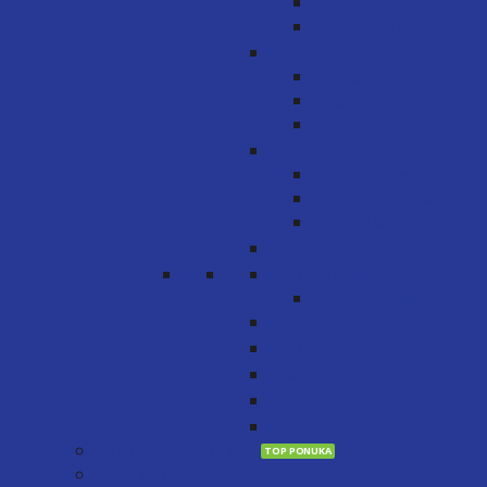
PALISÁDY
OSTATNÉ PLOCHY
PLOTY
DIZAJNOVÉ OPLOTENIA
BETÓNOVÉ PLOTY
PLOTOVÉ SYSTÉMY
ZÁHRADY NA KĽÚČ
ZÁHRADNÉ DOMČEKY
ZÁVLAHOVÝ SYSTÉM
UMELÁ TRÁVA
ROBOTICKÉ KOSAČKY
BAZÉNY NA MIERU
FÓLIOVANÉ BAZÉNY
BAZÉNOVÉ PREKRYTIA
BAZÉNOVÉ VYSÁVAČE
KOMPLETNÉ REALITNÉ SLUŽBY
HYPOTEKÁRNE CENTRUM
VIZUALIZÁCIE A 3D MODELY
HOME GARDEN CENTRUM
DOMY NA KĽUČ