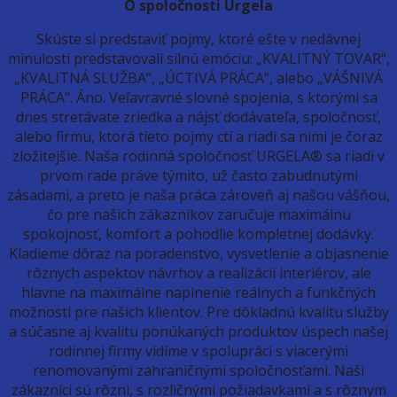
O spoločnosti Urgela
Skúste si predstaviť pojmy, ktoré ešte v nedávnej
minulosti predstavovali silnú emóciu: „KVALITNÝ TOVAR“,
„KVALITNÁ SLUŽBA“, „ÚCTIVÁ PRÁCA“, alebo „VÁŠNIVÁ
PRÁCA“. Áno. Veľavravné slovné spojenia, s ktorými sa
dnes stretávate zriedka a nájsť dodávateľa, spoločnosť,
alebo firmu, ktorá tieto pojmy ctí a riadi sa nimi je čoraz
zložitejšie. Naša rodinná spoločnosť URGELA® sa riadi v
prvom rade práve týmito, už často zabudnutými
zásadami, a preto je naša práca zároveň aj našou vášňou,
čo pre našich zákazníkov zaručuje maximálnu
spokojnosť, komfort a pohodlie kompletnej dodávky.
Kladieme dôraz na poradenstvo, vysvetlenie a objasnenie
rôznych aspektov návrhov a realizácii interiérov, ale
hlavne na maximálne naplnenie reálnych a funkčných
možností pre našich klientov. Pre dôkladnú kvalitu služby
a súčasne aj kvalitu ponúkaných produktov úspech našej
rodinnej firmy vidíme v spolupráci s viacerými
renomovanými zahraničnými spoločnosťami. Naši
zákazníci sú rôzni, s rozličnými požiadavkami a s rôznym