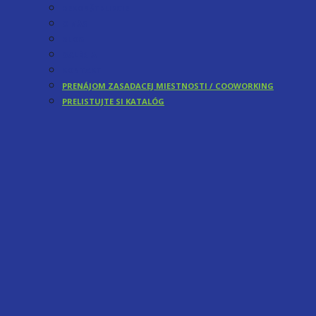
REKONŠTRUKCIE
O NÁS
BLOG
GALÉRIA
KONTAKT
PRENÁJOM ZASADACEJ MIESTNOSTI / COOWORKING
PRELISTUJTE SI KATALÓG