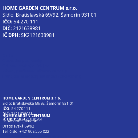
HOME GARDEN CENTRUM s.r.o.
Sídlo: Bratislavská 69/92, Šamorín 931 01
IČO:
54 270 111
DIČ:
2121638981
IČ DPH:
SK2121638981
O nás
Obchodné podmienky
Ochrana osobných údajov
Zásady používania súborov cookie (EÚ)
Prenájom zasadacej miestnosti / cooworking
HOME GARDEN CENTRUM s.r.o.
Sídlo: Bratislavská 69/92, Šamorín 931 01
IČO:
54 270 111
DIČ:
2121638981
HOME GARDEN CENTRUM
IČ DPH:
SK2121638981
Showroom Šamorín
Bratislavská 69/92
Tel. číslo: +421908 555 022
O nás
showroom@homegardencentrum.sk