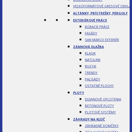
VEĽKOFORMÁTOVÉ GRESOVÉ OBKLA
ALTÁNKY, PRÍSTREŠKY, PERGOLY
EXTERIÉROVÉ PRÁCE
BÚRACIE PRÁCE
FASÁDY
SAN MARCO EXTERIÉR
ZÁMKOVÁ DLAŽBA
KLASIK
NATULINE
RUSTIK
TRENDY
PALISÁDY
OSTATNÉ PLOCHY
PLOTY
DIZAJNOVÉ OPLOTENIA
BETÓNOVÉ PLOTY
PLOTOVÉ SYSTÉMY
ZÁHRADY NA KĽÚČ
ZÁHRADNÉ DOMČEKY