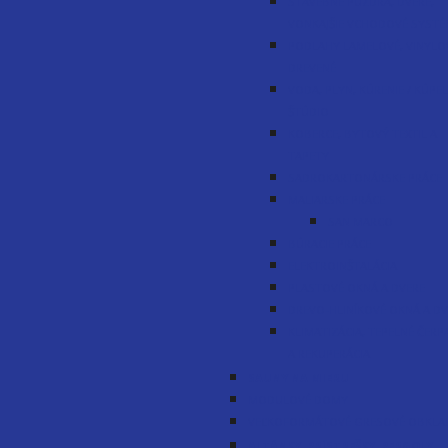
STAVEBNÉ PUZDRA, DVERE,
VONKAJŠIE VCHODOVÉ SYST
PODLAHY LAMELOVÉ, VINYLO
DREVENÉ
VODA, PLYN, KÚRENIE / KÚPE
ŠTÚDIO
KOBERCE, BYTOVÝ TEXTIL A
TAPETY
SADROKARTONÁRSKE PRÁCE
MALIARSKE PRÁCE
SAN MARCO
BÚRACIE PRÁCE
ELEKTROINŠTALÁCIA
PLASTOVÉ OKNÁ A DVERE
DREVO-HLINÍKOVÉ OKNÁ A DV
KLIMATIZÁCIA, TEPELNÉ ČERP
A REKUPERÁCIA
SAUNY NA MIERU
MODULOVÉ DOMY
VEĽKOFORMÁTOVÉ GRESOVÉ OBKLA
ALTÁNKY, PRÍSTREŠKY, PERGOLY