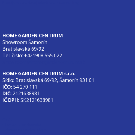
Prenájom zasadacej miestnosti / cooworking
HOME GARDEN CENTRUM
Showroom Šamorín
Bratislavská 69/92
Tel. číslo: +421908 555 022
showroom@homegardencentrum.sk
HOME GARDEN CENTRUM s.r.o.
Sídlo: Bratislavská 69/92, Šamorín 931 01
IČO:
54 270 111
DIČ:
2121638981
IČ DPH:
SK2121638981
O nás
Obchodné podmienky
Ochrana osobných údajov