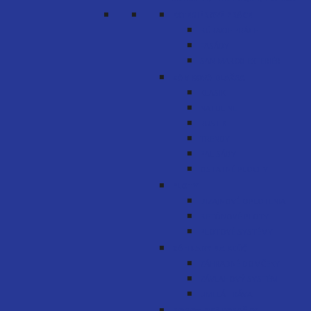
EXTERIÉROVÉ PRÁCE
BÚRACIE PRÁCE
FASÁDY
SAN MARCO EXTERIÉR
ZÁMKOVÁ DLAŽBA
KLASIK
NATULINE
RUSTIK
TRENDY
PALISÁDY
OSTATNÉ PLOCHY
PLOTY
DIZAJNOVÉ OPLOTENIA
BETÓNOVÉ PLOTY
PLOTOVÉ SYSTÉMY
ZÁHRADY NA KĽÚČ
ZÁHRADNÉ DOMČEKY
ZÁVLAHOVÝ SYSTÉM
UMELÁ TRÁVA
ROBOTICKÉ KOSAČKY