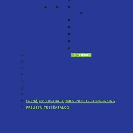
BAZÉNY NA MIERU
FÓLIOVANÉ BAZÉNY
BAZÉNOVÉ PREKRYTIA
BAZÉNOVÉ VYSÁVAČE
KOMPLETNÉ REALITNÉ SLUŽBY
HYPOTEKÁRNE CENTRUM
VIZUALIZÁCIE A 3D MODELY
HOME GARDEN CENTRUM
DOMY NA KĽUČ
REKONŠTRUKCIE
O NÁS
BLOG
GALÉRIA
KONTAKT
PRENÁJOM ZASADACEJ MIESTNOSTI / COOWORKING
PRELISTUJTE SI KATALÓG