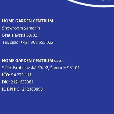
HOME GARDEN CENTRUM
Showroom Šamorín
Bratislavská 69/92
Tel. číslo: +421 908 555 022
showroom@homegardencentrum.sk
HOME GARDEN CENTRUM s.r.o.
Sídlo: Bratislavská 69/92, Šamorín 931 01
IČO:
54 270 111
DIČ:
2121638981
IČ DPH:
SK2121638981
O nás
Obchodné podmienky
Ochrana osobných údajov
Zásady používania súborov cookie (EÚ)