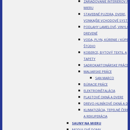
ZARIAĎOVANIE INTERIÉROV N
MIERU
STAVEBNÉ PUZDRA, DVERE,
VONKAJŠIE VCHODOVÉ SYST
PODLAHY LAMELOVÉ, VINYLO
DREVENÉ
VODA, PLYN, KÚRENIE / KÚPE
ŠTÚDIO
KOBERCE, BYTOVÝ TEXTIL A
TAPETY
SADROKARTONÁRSKE PRÁCE
MALIARSKE PRÁCE
SAN MARCO
BÚRACIE PRÁCE
ELEKTROINŠTALÁCIA
PLASTOVÉ OKNÁ A DVERE
DREVO-HLINÍKOVÉ OKNÁ A DV
KLIMATIZÁCIA, TEPELNÉ ČERP
A REKUPERÁCIA
SAUNY NA MIERU
MODULOVÉ DOMY