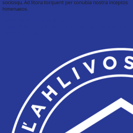
sociosqu. Ad litora torquent per conubia nostra inceptos
himenaeos.
Lorem ipsum dolor sit amet
Guide d’été : Dominez les tournois de machines à sous à
thème mythique